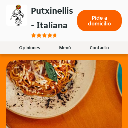
Volver
Putxinellis
al
Pide a
menú
- Italiana
domicilio
principal
Opiniones
Menú
Contacto